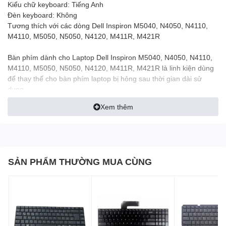
Kiểu chữ keyboard: Tiếng Anh
Đèn keyboard: Không
Tương thích với các dòng Dell Inspiron M5040, N4050, N4110,
M4110, M5050, N5050, N4120, M411R, M421R
Bàn phím dành cho Laptop Dell Inspiron M5040, N4050, N4110,
M4110, M5050, N5050, N4120, M411R, M421R là linh kiện dùng
để thay thế cho bàn phím laptop bị hỏng sau thời gian dài sử
dụng.
Sản phẩm sử dụng giao diện Tiếng Anh (chuẩn US), không đèn
Xem thêm
LED, dễ dàng sử dụng.
Tương thích với các dòng:
Inspiron 15, Inspiron 14R
M5040, N4050, N4110, M4110,
SẢN PHẨM THƯỜNG MUA CÙNG
M5050, N5050, N4120, M411R M421R
15R 5420,15R 7420, 15R 7520,15R 3520.
Vostro 3330 3460 3555 1440 1445 1450 V131
Dell XPS 15 (L502X) /Inspiron 14z (N411Z)