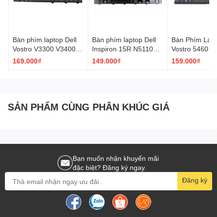
Bàn phím laptop Dell
Bàn phím laptop Dell
Bàn Phím Lapt
Vostro V3300 V3400
Inspiron 15R N5110
Vostro 5460 5
V3500
M5110 M5010 M501Z
5480
169.000₫
149.000₫
159.000₫
M511R – N5110
SẢN PHẨM CÙNG PHÂN KHÚC GIÁ
Bạn muốn nhận khuyến mãi
đặc biệt? Đăng ký ngay.
Đăng ký