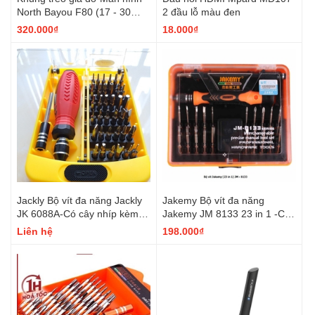
North Bayou F80 (17 - 30
2 đầu lỗ màu đen
inch) nhiều màu
320.000₫
18.000₫
Jackly Bộ vít đa năng Jackly
Jakemy Bộ vít đa năng
JK 6088A-Có cây nhíp kèm,
Jakemy JM 8133 23 in 1 -Có
cây nối dài cây vặn.
cây nhíp kèm, cây nối dài cây
Liên hệ
198.000₫
vặn.