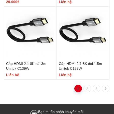
trắng.
29.000₫
Liên hệ
Cáp HDMI 2.1 8K dài 3m
Cáp HDMI 2.1 8K dài 1.5m
Unitek C139W
Unitek C137W
Liên hệ
Liên hệ
1
2
3
Bạn muốn nhận khuyến mãi