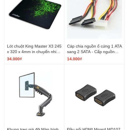
Lót chuột King Master X3 245
Cáp chia nguồn ổ cứng 1 ATA
x 320 x 4mm in chuyển nhiệt
sang 2 SATA - Cấp nguồn
giảm ma sát
cho ổ cứng HDD, SSD
34.000₫
14.000₫
Khung treo giá đỡ Màn hình
Đầu nối HDMI Mpard MD107