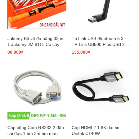
Jakemy Bộ vít đa năng 33 in
Tp Link USB Bluetooth 5.3
1 Jakemy JM 8111-Có cây
TP-Link UB500 Plus USB 2.0
nhíp kèm, cây nối dài cây
gắn cho máy tính có ăng ten
80.000₫
135.000₫
vặn.
Cáp cổng Com RS232 2 đầu
Cáp HDMI 2.1 8K dài 5m
cái đực 1.5m 3m 5m màu
Unitek C140W