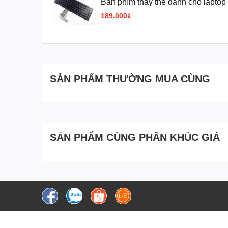
Bàn phím thay thế dành cho laptop 
2420, 3420
189.000₫
SẢN PHẨM THƯỜNG MUA CÙNG
SẢN PHẨM CÙNG PHÂN KHÚC GIÁ