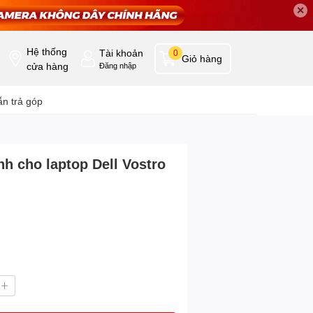
✕
Hệ thống
Tài khoản
0
Giỏ hàng
cửa hàng
Đăng nhập
n trả góp
h cho laptop Dell Vostro