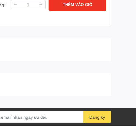
ng:
THÊM VÀO GIỎ
Đăng ký