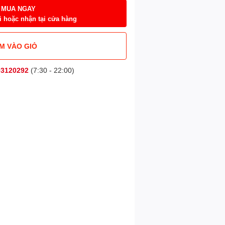
MUA NGAY
i hoặc nhận tại cửa hàng
M VÀO GIỎ
03120292
(7:30 - 22:00)