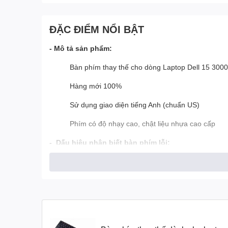
ĐẶC ĐIỂM NỔI BẬT
- Mô tả sản phẩm:
Bàn phím thay thế cho dòng Laptop Dell 15 3000 
Hàng mới 100%
Sử dụng giao diện tiếng Anh (chuẩn US)
Phím có độ nhạy cao, chật liệu nhựa cao cấp
- Dấu hiệu nhận biết bàn phím lỗi:
Phím bị chập không nhận lệnh điều khiển
Phím tự nhận lệnh cho 1 hoặc 2 phím duy nhất
Phím có tiếng kêu tít tít kéo dài khi bạn khởi độ