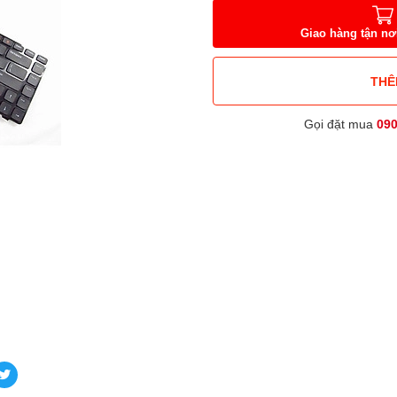
Giao hàng tận nơ
THÊ
Gọi đặt mua
09