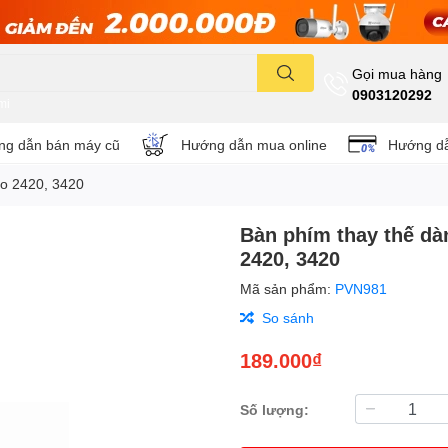
Gọi mua hàng
0903120292
mi
g dẫn bán máy cũ
Hướng dẫn mua online
Hướng dẫ
ro 2420, 3420
Bàn phím thay thế dàn
2420, 3420
Mã sản phẩm:
PVN981
So sánh
189.000₫
Số lượng: