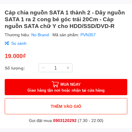
Cáp chia nguồn SATA 1 thành 2 - Dây nguồn
SATA 1 ra 2 cong bẻ góc trái 20Cm - Cáp
nguồn SATA chữ Y cho HDD/SSD/DVD-R
Thương hiệu:
No Brand
Mã sản phẩm:
PVN357
So sánh
19.000₫
Số lượng:
MUA NGAY
Giao hàng tận nơi hoặc nhận tại cửa hàng
THÊM VÀO GIỎ
Gọi đặt mua
0903120292
(7:30 - 22:00)