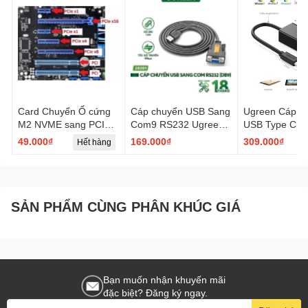
Card Chuyển Ổ cứng
Cáp chuyển USB Sang
Ugreen Cáp c
M2 NVME sang PCIE
Com9 RS232 Ugreen
USB Type C s
X16 X8 X4 Chuyên
20201 CR104 dài
mạng Lan, RJ
49.000₫
169.000₫
309.000₫
Hết hàng
Dụng
1,5m - Hàng Chính
Ugreen 50307 
Hãng
1Gb/1000Mb v
màu đen
SẢN PHẨM CÙNG PHÂN KHÚC GIÁ
Bạn muốn nhận khuyến mãi
đặc biệt? Đăng ký ngay.