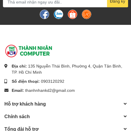
Đăng ký
Địa chỉ:
135 Nguyễn Thái Bình, Phường 4, Quận Tân Bình,
TP. Hồ Chí Minh
Số điện thoại:
0903120292
Email:
thanhnhankd2@gmail.com
- Hãng sản xuất: Không (OEM)
Hỗ trợ khách hàng
- Xuất xứ: China
- Màu sắc: Màu đen, đỏ, vàng
- Kích thước: Chiều dài dây: ~20Cm
Chính sách
- Giao tiếp: SATA power
- Ứng dụng: Chia nguồn SATA cho HDD/SSD/DVD-R trên máy
Tổng đài hỗ trợ