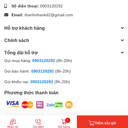
Số điện thoại:
0903120292
Email:
thanhnhankd2@gmail.com
Hỗ trợ khách hàng
Chính sách
Tổng đài hỗ trợ
Gọi mua hàng:
0903120292
(8h-20h)
Gọi bảo hành:
0903120292
(8h-20h)
Gọi khiếu nại:
0903120292
(8h-20h)
Phương thức thanh toán
© Bản quyền thuộc về
CÔNG TY TNHH MTV TMXNK TIN HỌC
0
Thêm vào giỏ
THÀNH NHÂN
| Cung cấp bởi
Sapo
Nhắn tin
Gọi điện
Giỏ hàng