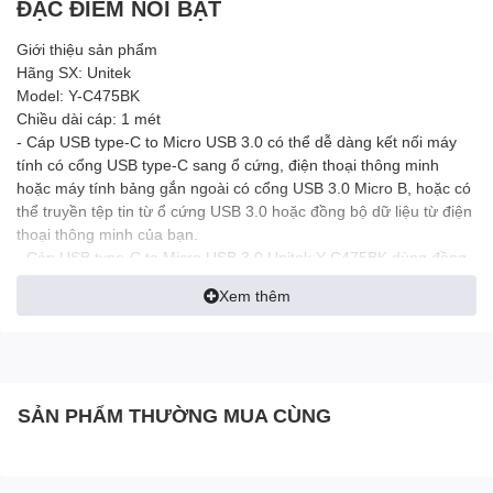
ĐẶC ĐIỂM NỔI BẬT
Giới thiệu sản phẩm
Hãng SX: Unitek
Model: Y-C475BK
Chiều dài cáp: 1 mét
- Cáp USB type-C to Micro USB 3.0 có thể dễ dàng kết nối máy
tính có cổng USB type-C sang ổ cứng, điện thoại thông minh
hoặc máy tính bảng gắn ngoài có cổng USB 3.0 Micro B, hoặc có
thể truyền tệp tin từ ổ cứng USB 3.0 hoặc đồng bộ dữ liệu từ điện
thoại thông minh của bạn.
- Cáp USB type-C to Micro USB 3.0 Unitek Y-C475BK dùng đồng
bộ hóa dữ liệu điện thoại thông minh hoặc máy tính bảng của bạn
Xem thêm
có cổng USB-C như MacBook, Google Chromebook Pixel năm
2015, máy tính bảng Nokia N1 mới...vv.
- Cổng USB-C đến cáp Micro-B hỗ trợ tốc độ truyền dữ liệu lên
đến 5 Gbps để truyền tệp từ ổ cứng gắn ngoài với USB 3.0.
- Đầu kết nối chuẩn USB type-C kết nối đường dây thông qua
SẢN PHẨM THƯỜNG MUA CÙNG
dòng 3A, có thể cung cấp điện năng tối đa 100 W.
- Cấu tạo dây bền ,chắc đảm bảo tín hiệu rõ nét. Thiết kế đầu nối
USB-C có thể đảo ngược (cắm cả hai mặt) cho phép bạn cắm và
rút phích cắm cáp một cách dễ dàng mà không cần kiểm tra