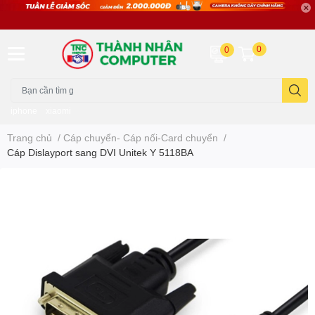
0
0
iphone
xiaomi
Trang chủ
/
Cáp chuyển- Cáp nối-Card chuyển
/
Cáp Dislayport sang DVI Unitek Y 5118BA