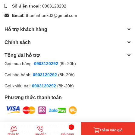
Số điện thoại:
0903120292
Email:
thanhnhankd2@gmail.com
Hỗ trợ khách hàng
Chính sách
Tổng đài hỗ trợ
Gọi mua hàng:
0903120292
(8h-20h)
Gọi bảo hành:
0903120292
(8h-20h)
Gọi khiếu nại:
0903120292
(8h-20h)
Phương thức thanh toán
© Bản quyền thuộc về
CÔNG TY TNHH MTV TMXNK TIN HỌC
0
Thêm vào giỏ
THÀNH NHÂN
| Cung cấp bởi
Sapo
Nhắn tin
Gọi điện
Giỏ hàng