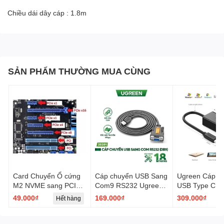
Chiều dái dây cáp : 1.8m
SẢN PHẨM THƯỜNG MUA CÙNG
Card Chuyển Ổ cứng
Cáp chuyển USB Sang
Ugreen Cáp c
M2 NVME sang PCIE
Com9 RS232 Ugreen
USB Type C s
X16 X8 X4 Chuyên
20201 CR104 dài
mạng Lan, RJ
49.000₫
169.000₫
309.000₫
Hết hàng
Dụng
1,5m - Hàng Chính
Ugreen 50307 
Hãng
1Gb/1000Mb v
màu đen