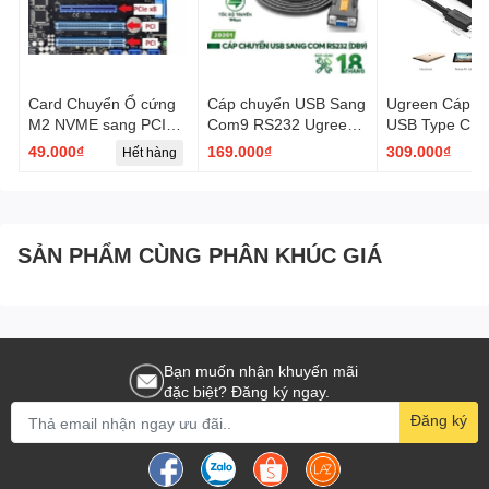
Card Chuyển Ổ cứng
Cáp chuyển USB Sang
Ugreen Cáp c
M2 NVME sang PCIE
Com9 RS232 Ugreen
USB Type C s
X16 X8 X4 Chuyên
20201 CR104 dài
mạng Lan, RJ
49.000₫
169.000₫
309.000₫
Hết hàng
Dụng
1,5m - Hàng Chính
Ugreen 50307 
Hãng
1Gb/1000Mb v
màu đen
SẢN PHẨM CÙNG PHÂN KHÚC GIÁ
Bạn muốn nhận khuyến mãi
đặc biệt? Đăng ký ngay.
Đăng ký