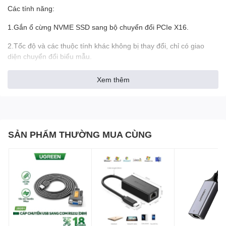
Các tính năng:
1.Gắn ổ cừng NVME SSD sang bộ chuyển đổi PCIe X16.
2.Tốc độ và các thuộc tính khác không bị thay đổi, chỉ có giao
diện chuyển đổi biểu mẫu.
3.Hỗ trợ Loại 2230 / 2242 / 2260 / 2280 Loại M.2 Kích thước thẻ.
Xem thêm
4.Trong suốt với hệ thống operag và không yêu cầu bất kỳ trình
điều khiển phần mềm nào.
Yêu cầu hệ thống:
SẢN PHẨM THƯỜNG MUA CÙNG
1.Bo mạch chủ: Z97 trở lên
2.Windows 10 trở lên
Cài đặt chế độ Boot Win từ ổ cứng M2 NVME:
– Yêu cầu Mainboard hỗ trợ boot UEFI như các dòng B75, H81