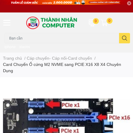
0
0
iphone
xiaomi
Trang chủ
/
Cáp chuyển- Cáp nối-Card chuyển
/
Card Chuyển Ổ cứng M2 NVME sang PCIE X16 X8 X4 Chuyên
Dụng