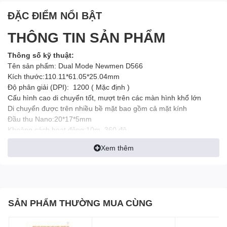
ĐẶC ĐIỂM NỔI BẬT
THÔNG TIN SẢN PHẨM
Thông số kỹ thuật:
Tên sản phẩm: Dual Mode Newmen D566
Kích thước:110.11*61.05*25.04mm
Độ phân giải (DPI): 1200 ( Mặc định )
Cấu hình cao di chuyển tốt, mượt trên các màn hình khổ lớn
Di chuyển được trên nhiều bề mặt bao gồm cả mặt kính
Đầu thu Nano:20*17*5mm
Khoảng cách hoạt động:10m, 360 độ
Trọng lượng:55-70g
Xem thêm
Kiểu kết nối đầu thu:USB 2.0
Trọng lượng đầu thu:3g
Bluetooth Polling Rate:90Hz
Điện áp hoạt động :1.5V
Receiver Polling Rate:125Hz
SẢN PHẨM THƯỜNG MUA CÙNG
Dòng điện hoạt động:<8mA
Kiểu pin : AA (1 pin Alkaline/Pin kiềm tặng theo ), có thể sử dụng
với Pin sạc