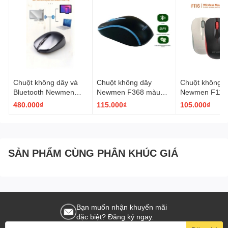
Phụ kiện: Hướng dẫn, pin, thẻ
Chuột không dây và
Chuột không dây
Chuột không d
Bluetooth Newmen
Newmen F368 màu
Newmen F116
F900S màu xám
đen xanh
đen, xám, trắn
480.000₫
115.000₫
105.000₫
chọn
SẢN PHẨM CÙNG PHÂN KHÚC GIÁ
Bạn muốn nhận khuyến mãi
đặc biệt? Đăng ký ngay.