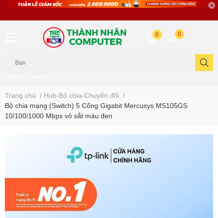
0
0
iphone
xiaomi
Trang chủ
/
Hub-Bộ chia-Chuyển đổi
/
Bộ chia mạng (Switch) 5 Cổng Gigabit Mercusys MS105GS
10/100/1000 Mbps vỏ sắt màu đen