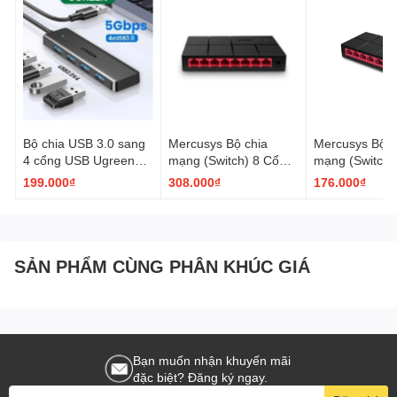
Bộ chia USB 3.0 sang
Mercusys Bộ chia
Mercusys Bộ c
4 cổng USB Ugreen
mạng (Switch) 8 Cổng
mạng (Switch)
25851 CM219 vỏ nhựa
Gigabit Mercusys
Gigabit Mercu
199.000₫
308.000₫
176.000₫
dài 15cm màu đen
MS108G 10/100/1000
MS105G 10/10
Mbps vỏ nhựa màu
Mbps vỏ nhựa
đen
đen
SẢN PHẨM CÙNG PHÂN KHÚC GIÁ
Bạn muốn nhận khuyến mãi
đặc biệt? Đăng ký ngay.