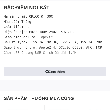
ĐẶC ĐIỂM NỔI BẬT
Mã sản phẩm: ORICO-RT-30C

Màu sắc: Trắng

Chất liệu: PC

Điện áp định mức: 100V-240V~ 50/60Hz

Giao diện đầu ra: Type-C*1

Đầu ra Type-C: 5V 3A, 9V 3A, 12V 2.5A, 15V 2A, 20V 1.5A
Giao thức hỗ trợ: Apple2.4, QC2.0, QC3.0, AFC, FCP, PD3
Cáp: USB-C sang USB-C, chiều dài 1.4M
Xem thêm
SẢN PHẨM THƯỜNG MUA CÙNG