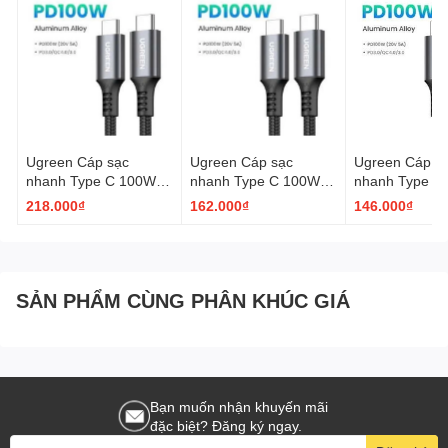
Ugreen Cáp sạc
Ugreen Cáp sạc
Ugreen Cáp s
nhanh Type C 100W
nhanh Type C 100W
nhanh Type C
Ugreen 90120 US316
Ugreen 70429 US316
Ugreen 70428
218.000₫
162.000₫
146.000₫
dài 3M 110W PD 5A
dài 2M 110W PD 5A
dài 1.5M 110
dây dù
dây dù
dây dù
SẢN PHẨM CÙNG PHÂN KHÚC GIÁ
Bạn muốn nhận khuyến mãi
đặc biệt? Đăng ký ngay.