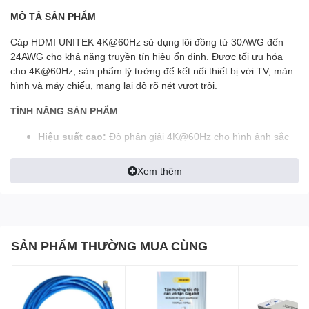
MÔ TẢ SẢN PHẨM
Cáp HDMI UNITEK 4K@60Hz sử dụng lõi đồng từ 30AWG đến
24AWG cho khả năng truyền tín hiệu ổn định. Được tối ưu hóa
cho 4K@60Hz, sản phẩm lý tưởng để kết nối thiết bị với TV, màn
hình và máy chiếu, mang lại độ rõ nét vượt trội.
TÍNH NĂNG SẢN PHẨM
Hiệu suất cao:
Độ phân giải 4K@60Hz cho hình ảnh sắc
nét.
Hỗ trợ HDR:
Màu sắc tươi sáng, chi tiết nổi bật hơn.
Xem thêm
Truyền tải mạnh mẽ:
Băng thông 18Gbps hỗ trợ video 4K
ở 60fps.
Âm thanh sống động:
Tương thích DTS-HD, Dolby và
ARC.
Tương thích ngược:
Hỗ trợ các độ phân giải thấp hơn.
SẢN PHẨM THƯỜNG MUA CÙNG