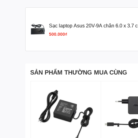
TƯƠNG THÍCH: 2021 ASUS TUF Dash F15 FX516 RTX
Sạc laptop Asus 20V-9A chân 6.0 x 3.7 c
Asus 2021 ASUS TUF F15 FX516 RTX3
500.000₫
Laptop
Sản phẩm bao gồm: 1 sạc+ 1 dây
SẢN PHẨM THƯỜNG MUA CÙNG