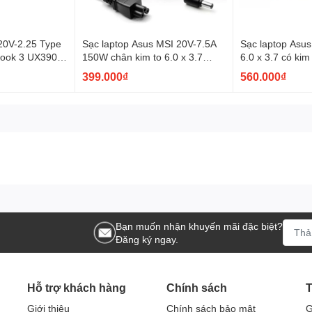
20V-2.25 Type
Sạc laptop Asus MSI 20V-7.5A
Sạc laptop Asu
Book 3 UX390
150W chân kim to 6.0 x 3.7
6.0 x 3.7 có ki
02, ZenBook
Asus A18-150P1A FA506 A17-
FA506; FA507; 
399.000₫
560.000₫
FA706 FX505GT FX505DT
FX506; FX50
Bạn muốn nhận khuyến mãi đặc biệt?
Đăng ký ngay.
Hỗ trợ khách hàng
Chính sách
T
Giới thiệu
Chính sách bảo mật
G