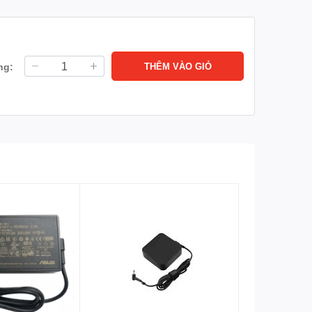
ng:
THÊM VÀO GIỎ