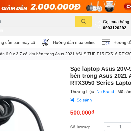
Gọi mua hàng
0903120292
mi
g dẫn bán máy cũ
Hướng dẫn mua online
Hướng dẫ
hân 6.0 x 3.7 có kim bên trong Asus 2021 ASUS TUF F15 FX516 RTX30
Sạc laptop Asus 20V-9
bên trong Asus 2021
RTX3050 Series Lapt
Thương hiệu:
No Brand
Mã sả
So sánh
500.000₫
Số lượng: