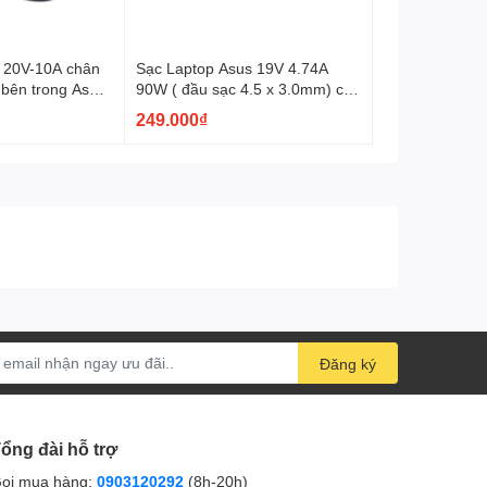
s 20V-10A chân
Sạc Laptop Asus 19V 4.74A
m bên trong Asus
90W ( đầu sạc 4.5 x 3.0mm) có
FA706; FA707;
chân kim nhỏ bên trong.
249.000₫
Đăng ký
ổng đài hỗ trợ
ọi mua hàng:
0903120292
(8h-20h)