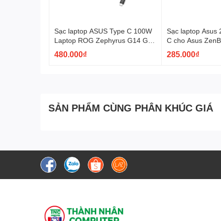
Sạc laptop ASUS Type C 100W
Sạc laptop Asus 
Laptop ROG Zephyrus G14 G15
C cho Asus Zen
M16 S17 G14 (2024) GA403
ZenBook Flip C3
480.000₫
285.000₫
GA403U
C213.
SẢN PHẨM CÙNG PHÂN KHÚC GIÁ