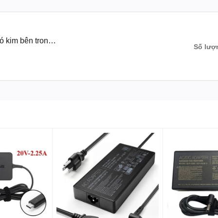
3050 Series Laptop
ó kim bên trong
Số lượ
050 Series