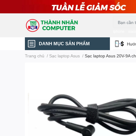
iphone
xiao
DANH MỤC SẢN PHẨM
Hướn
Trang chủ
/
Sạc laptop Asus
/
Sạc laptop Asus 20V-9A c