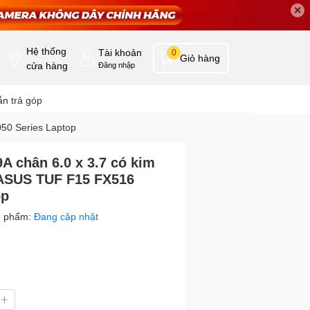
✕
Hệ thống
Tài khoản
0
Giỏ hàng
cửa hàng
Đăng nhập
n trả góp
50 Series Laptop
A chân 6.0 x 3.7 có kim
 ASUS TUF F15 FX516
op
n phẩm:
Đang cập nhật