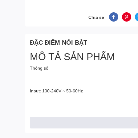
Chia sẻ
ĐẶC ĐIỂM NỔI BẬT
MÔ TẢ SẢN PHẨM
Thông số:
Input: 100-240V ~ 50-60Hz
Output: 20V – 9A 180W
Chân sạc: 6.0*3.7mm có kim bên trong