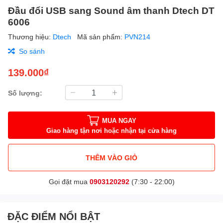
Đầu đổi USB sang Sound âm thanh Dtech DT
6006
Thương hiệu:
Dtech
Mã sản phẩm:
PVN214
So sánh
139.000₫
Số lượng:
MUA NGAY
Giao hàng tận nơi hoặc nhận tại cửa hàng
THÊM VÀO GIỎ
Gọi đặt mua
0903120292
(7:30 - 22:00)
ĐẶC ĐIỂM NỔI BẬT