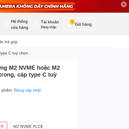
✕
Hệ thống
Tài khoản
0
Giỏ hàng
cửa hàng
Đăng nhập
n trả góp
ype C tuỳ chọn.
ứng M2 NVME hoặc M2
rong, cáp type C tuỳ
n phẩm:
Đang cập nhật
FF
M2 NVME PLCE