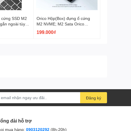
ổ cứng SSD M2
Orico Hộp(Box) đựng ổ cứng
gắn ngoài tùy
M2 NVME; M2 Sata Orico
PWM2 cáp Type C biến ổ cứng
199.000₫
M2 thành ổ cứng di động ,tuỳ
chọn
 ơn sự thông cảm của bạn.
Đăng ký
ổng đài hỗ trợ
ọi mua hàng:
0903120292
(8h-20h)