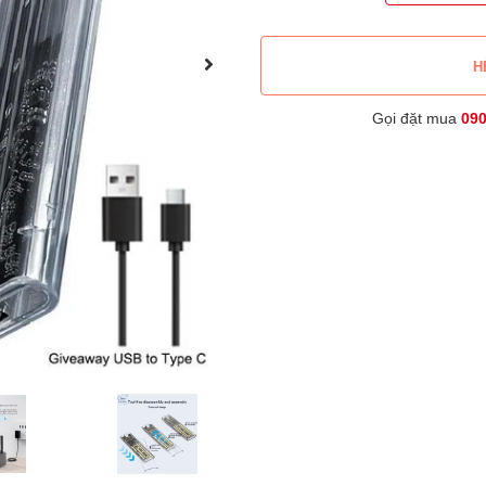
H
Gọi đặt mua
09