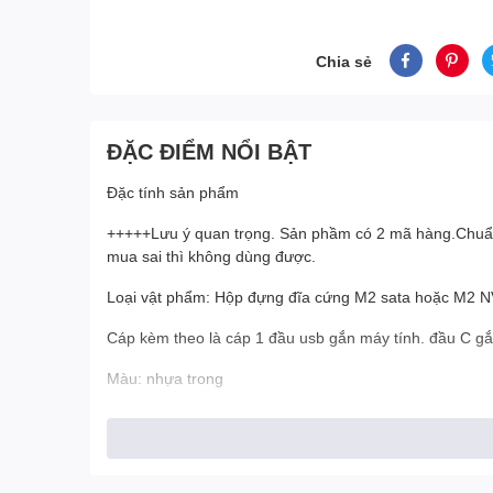
Chia sẻ
ĐẶC ĐIỂM NỔI BẬT
Đặc tính sản phẩm
+++++Lưu ý quan trọng. Sản phầm có 2 mã hàng.Chuẩn
mua sai thì không dùng được.
Loại vật phẩm: Hộp đựng đĩa cứng M2 sata hoặc M2 
Cáp kèm theo là cáp 1 đầu usb gắn máy tính. đầu C g
Màu: nhựa trong
Kích thước sản phẩm: mini
Tốc độ truyền: Chuẩn M2 sata NGFF tốc đố 5GB / S,