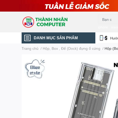
iphone
xiao
DANH MỤC SẢN PHẨM
Hướn
Trang chủ
/
Hộp, Box , Đế (Dock) đựng ổ cứng
/
Hộp (Bo