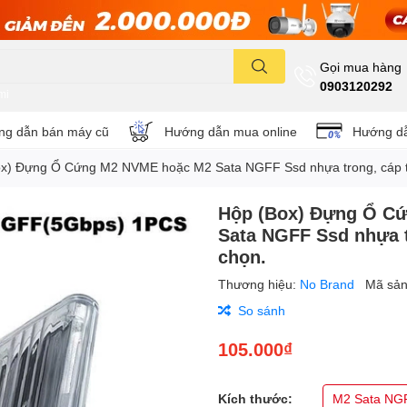
Gọi mua hàng
0903120292
mi
g dẫn bán máy cũ
Hướng dẫn mua online
Hướng dẫ
x) Đựng Ổ Cứng M2 NVME hoặc M2 Sata NGFF Ssd nhựa trong, cáp t
Hộp (Box) Đựng Ổ C
Sata NGFF Ssd nhựa t
chọn.
Thương hiệu:
No Brand
Mã sả
So sánh
105.000₫
Kích thước:
M2 Sata NG