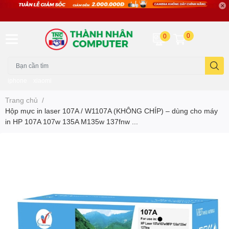
0
0
iphone
xiaomi
Trang chủ
/
Hộp mực in laser 107A / W1107A (KHÔNG CHÍP) – dùng cho máy
in HP 107A 107w 135A M135w 137fnw ...