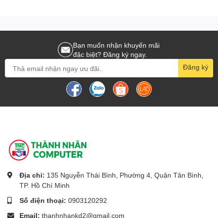
Cảm ơn Quý Khách đã ủng hộ chúng tôi trong thời gian qua, cũng
như trong thời gian tới, và rất hân hạnh được phục vụ !!!
Bạn muốn nhận khuyến mãi
đặc biệt? Đăng ký ngay.
Đăng ký
Địa chỉ:
135 Nguyễn Thái Bình, Phường 4, Quận Tân Bình,
TP. Hồ Chí Minh
Số điện thoại:
0903120292
Email:
thanhnhankd2@gmail.com