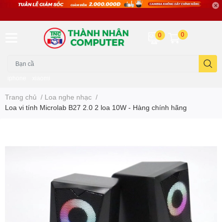
0
0
iphone
xiaomi
Trang chủ
/
Loa nghe nhạc
/
Loa vi tính Microlab B27 2.0 2 loa 10W - Hàng chính hãng