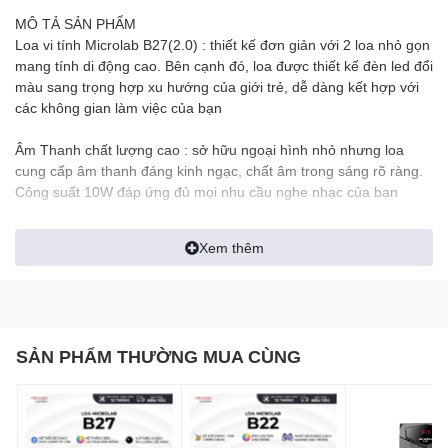
MÔ TẢ SẢN PHẨM
Loa vi tính Microlab B27(2.0) : thiết kế đơn giản với 2 loa nhỏ gọn
mang tính di động cao. Bên cạnh đó, loa được thiết kế đèn led đổi
màu sang trọng hợp xu hướng của giới trẻ, dễ dàng kết hợp với
các không gian làm việc của bạn
Âm Thanh chất lượng cao : sở hữu ngoại hình nhỏ nhưng loa
cung cấp âm thanh đáng kinh ngạc, chất âm trong sáng rõ ràng.
Công suất 10W đáp ứng đủ mọi nhu cầu nghe nhạc của bạn
Jack cắm 3.5mm : sử dụng jack 3.5mm tương thích với nhiều
Xem thêm
thiết bị như máy tính,máy tính bảng, điện thoại,máy nghe nhạc,
cho phép bạn kết nối nhiều thiết bị nghe nhạc
Thông số kỹ thuật :
SẢN PHẨM THƯỜNG MUA CÙNG
- hệ thống loa : 2.0
- công suất : 10W
- tần số đáp ứng : 120Hz - 20 KHz