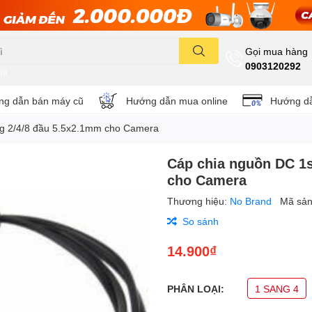
Gọi mua hàng
0903120292
mi
g dẫn bán máy cũ
Hướng dẫn mua online
Hướng dẫ
g 2/4/8 đầu 5.5x2.1mm cho Camera
Cáp chia nguồn DC 1s
cho Camera
Thương hiệu:
No Brand
Mã sả
So sánh
14.900₫
PHÂN LOẠI:
1 SANG 4