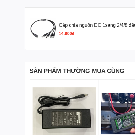
Chiều dài: Khoảng 40cm / 16 "(từ đầu đến cuối)
Cáp chia nguồn DC 1sang 2/4/8 đầ
Camera
14.900₫
SẢN PHẨM THƯỜNG MUA CÙNG