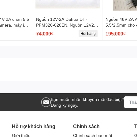
4V 2A chân 5.5
Nguồn 12V-2A Dahua DH-
Nguồn 48V 2A 
amera, máy in
PFM320-020EN, Nguồn 12V2A
5.5*2.5mm cho 
ngẫu nhiên
chuyên dụng camera, Adapter
74.000₫
195.000₫
Hết hàng
Camera CCTVA
Bạn muốn nhận khuyến mãi đặc biệt?
Đăng ký ngay.
Hỗ trợ khách hàng
Chính sách
T
Giới thiệu
Chính sách bảo mật
G