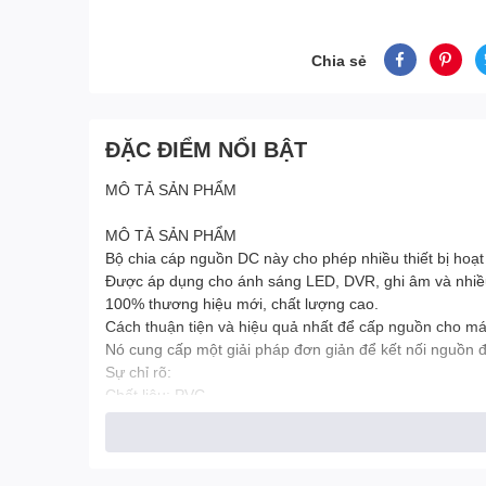
Chia sẻ
ĐẶC ĐIỂM NỔI BẬT
MÔ TẢ SẢN PHẨM
MÔ TẢ SẢN PHẨM
Bộ chia cáp nguồn DC này cho phép nhiều thiết bị hoạt
Được áp dụng cho ánh sáng LED, DVR, ghi âm và nhiều 
100% thương hiệu mới, chất lượng cao.
Cách thuận tiện và hiệu quả nhất để cấp nguồn cho má
Nó cung cấp một giải pháp đơn giản để kết nối nguồn đi
Sự chỉ rõ:
Chất liệu: PVC
Màu đen
Dây: đồng
Dải điện áp: 12V
Đầu nối: 5.5x2.1mm