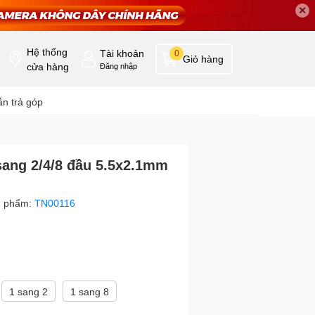
✕
Hệ thống
Tài khoản
0
Giỏ hàng
cửa hàng
Đăng nhập
n trả góp
ang 2/4/8 đầu 5.5x2.1mm
n phẩm:
TN00116
1 sang 2
1 sang 8