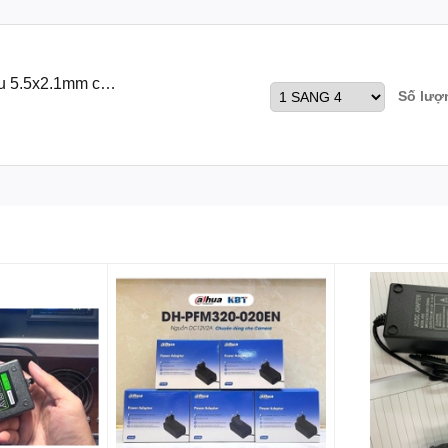
u 5.5x2.1mm cho
Số lượ