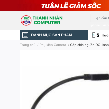
iphone
xiao
DANH MỤC SẢN PHẨM
Hướn
Trang chủ
/
Phụ kiện Camera
/
Cáp chia nguồn DC 1san