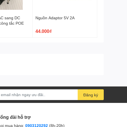
AC sang DC
Nguồn Adaptor 5V 2A
công tắc POE
44.000₫
Đăng ký
ổng đài hỗ trợ
ọi mua hàng:
0903120292
(8h-20h)