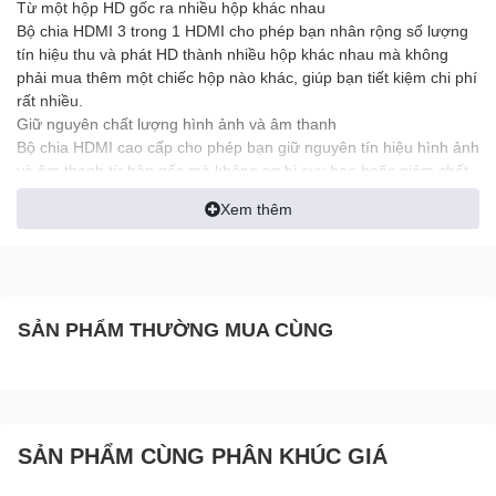
Từ một hộp HD gốc ra nhiều hộp khác nhau
Bộ chia HDMI 3 trong 1 HDMI cho phép bạn nhân rộng số lượng
tín hiệu thu và phát HD thành nhiều hộp khác nhau mà không
phải mua thêm một chiếc hộp nào khác, giúp bạn tiết kiệm chi phí
rất nhiều.
Giữ nguyên chất lượng hình ảnh và âm thanh
Bộ chia HDMI cao cấp cho phép bạn giữ nguyên tín hiệu hình ảnh
và âm thanh từ hộp gốc mà không sợ bị suy hao hoặc giảm chất
lượng, giúp bạn tận hưởng âm thanh và hình ảnh sắc nét ở mọi
Xem thêm
nơi.
Tính tiện dụng
Bộ chia HDMI tương thích với hầu hết các loại đầu thu và đầu
phát tín hiệu HD hiện bán trên thị trường, giúp bạn tiết kiệm chi
phí.
SẢN PHẨM THƯỜNG MUA CÙNG
THÔNG TIN CHI TIẾT
- Xuất xứ : Trung Quốc
- Model: HDMI
- Bảo hành: 1T
SẢN PHẨM CÙNG PHÂN KHÚC GIÁ