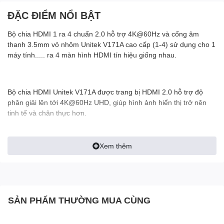
ĐẶC ĐIỂM NỔI BẬT
Bộ chia HDMI 1 ra 4 chuẩn 2.0 hỗ trợ 4K@60Hz và cổng âm
thanh 3.5mm vỏ nhôm Unitek V171A cao cấp (1-4) sử dụng cho 1
máy tính..... ra 4 màn hình HDMI tín hiệu giống nhau.
Bộ chia HDMI Unitek V171A được trang bị HDMI 2.0 hỗ trợ độ
phân giải lên tới 4K@60Hz UHD, giúp hình ảnh hiển thị trở nên
tinh tế và chân thực hơn.
Xem thêm
Hỗ trợ HDCP 2.2 phát nội dung kỹ thuật số được bảo vệ ở độ
phân giải 4K UHD do Netflix, Prime Video, v.v. cung cấp.
Mạch bảo vệ ESD thông minh đảm bảo thiết bị của bạn được bảo
SẢN PHẨM THƯỜNG MUA CÙNG
vệ trong suốt quá trình sử dụng.