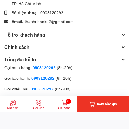
TP. Hồ Chí Minh
Số điện thoại:
0903120292
Email:
thanhnhankd2@gmail.com
Hỗ trợ khách hàng
Chính sách
Tổng đài hỗ trợ
Gọi mua hàng:
0903120292
(8h-20h)
Gọi bảo hành:
0903120292
(8h-20h)
Gọi khiếu nại:
0903120292
(8h-20h)
Phương thức thanh toán
0
Thêm vào giỏ
Nhắn tin
Gọi điện
Giỏ hàng
© Bản quyền thuộc về
CÔNG TY TNHH MTV TMXNK TIN HỌC