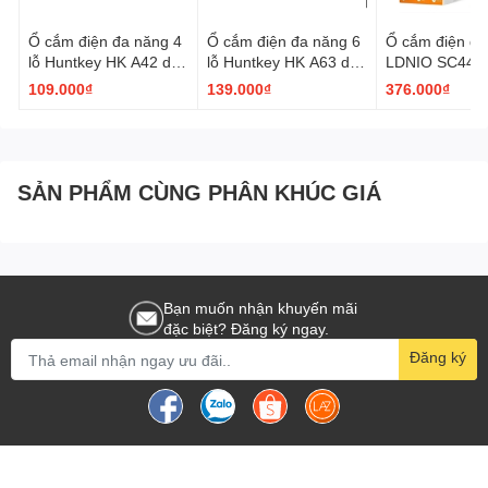
Ổ cắm điện đa năng 4
Ổ cắm điện đa năng 6
Ổ cắm điện đa
lỗ Huntkey HK A42 dài
lỗ Huntkey HK A63 dài
LDNIO SC440
3m màu trắng xanh
3m màu trắng xanh
cổng AC 2 cổn
109.000₫
139.000₫
376.000₫
Cổng Type C 
dài 2m màu tr
SẢN PHẨM CÙNG PHÂN KHÚC GIÁ
Bạn muốn nhận khuyến mãi
đặc biệt? Đăng ký ngay.
Đăng ký