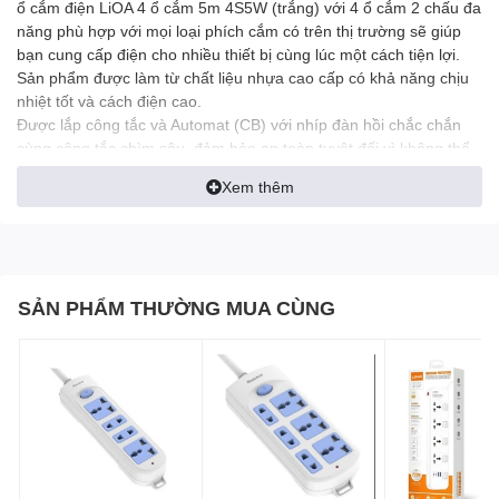
ổ cắm điện LiOA 4 ổ cắm 5m 4S5W (trắng) với 4 ổ cắm 2 chấu đa
năng phù hợp với mọi loại phích cắm có trên thị trường sẽ giúp
bạn cung cấp điện cho nhiều thiết bị cùng lúc một cách tiện lợi.
Sản phẩm được làm từ chất liệu nhựa cao cấp có khả năng chịu
nhiệt tốt và cách điện cao.
Được lắp công tắc và Automat (CB) với nhíp đàn hồi chắc chắn
cùng công tắc chìm sâu, đảm bảo an toàn tuyệt đối vì không thể
vô tình làm tắt hay bật ngoài mong muốn.
Xem thêm
Đối với các nhu cầu sử dụng toàn diện, người sử dụng nên lựa
chọn loại ổ cắm kéo dài cao cấp (S, DN, OF) của LIOA để có
thêm các tính năng về ổ cắm đa năng, công tắc, và các tính năng
khác theo từng chủng loại cụ thể.
Thông tin sản phẩm
SẢN PHẨM THƯỜNG MUA CÙNG
Xuất xứ: hàng Việt Nam - Lioa
Mã SP: 4S5W
Ổ cắm kéo dài phổ thông có bảo vệ quá tải bằng CB.
Số lượng ổ cắm: 4 cái.
Chiều dài dây: 5m
Số công tắc: 1