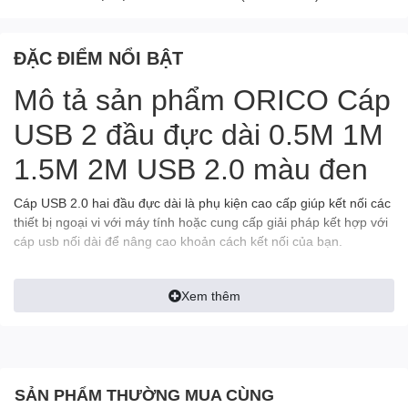
ĐẶC ĐIỂM NỔI BẬT
Mô tả sản phẩm ORICO Cáp
USB 2 đầu đực dài 0.5M 1M
1.5M 2M USB 2.0 màu đen
Cáp USB 2.0 hai đầu đực dài là phụ kiện cao cấp giúp kết nối các
thiết bị ngoại vi với máy tính hoặc cung cấp giải pháp kết hợp với
cáp usb nối dài để nâng cao khoản cách kết nối của bạn.
Xem thêm
Cáp USB 2.0 Male to Male được sản xuất bằng các chất liệu cao
cấp cùng các công nghệ hiện đại như: Lõi đồng nguyên chất
100%, các chân tiếp xúc mạ Niken và các lớp chống nhiễu, chống
kéo… đảm bảo tín hiệu được truyền tải nhanh chóng và ổn định,
không sợ oxy hóa hay hoen rỉ trong quá trình sử dụng lâu dài.
SẢN PHẨM THƯỜNG MUA CÙNG