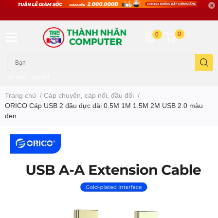
0
0
iphone
xiaomi
Trang chủ
/
Cáp chuyển, cáp nối, đầu đổi
/
ORICO Cáp USB 2 đầu đực dài 0.5M 1M 1.5M 2M USB 2.0 màu
đen