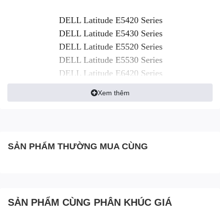
DELL Latitude E5420 Series
DELL Latitude E5430 Series
DELL Latitude E5520 Series
DELL Latitude E5530 Series
DELL Latitude E6420 Series
DELL Latitude E6420 ATG Series
Xem thêm
DELL Latitude E6420 XFR Series
DELL Latitude E6430 Series
DELL Latitude E6430 ATG Series
DELL Latitude E6430 XFR Series
SẢN PHẨM THƯỜNG MUA CÙNG
DELL Latitude E6520 Series
DELL Latitude E6530 Series
DELL LATITUDE E5430 Series
DELL LATITUDE E5530 Series
SẢN PHẨM CÙNG PHÂN KHÚC GIÁ
DELL LATITUDE E6430 Series
DELL LATITUDE E6430 ATG Series