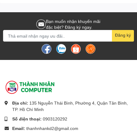
DELL LATITUDE E6430 XFR Series
DELL LATITUDE E6530 Series
Bạn muốn nhận khuyến mãi
đặc biệt? Đăng ký ngay.
Đăng ký
- Hình ảnh:
Địa chỉ:
135 Nguyễn Thái Bình, Phường 4, Quận Tân Bình,
TP. Hồ Chí Minh
Số điện thoại:
0903120292
Email:
thanhnhankd2@gmail.com