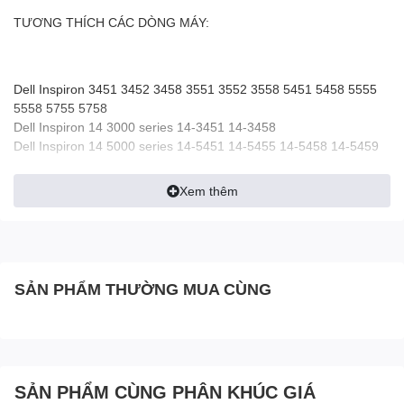
TƯƠNG THÍCH CÁC DÒNG MÁY:
Dell Inspiron 3451 3452 3458 3551 3552 3558 5451 5458 5555
5558 5755 5758
Dell Inspiron 14 3000 series 14-3451 14-3458
Dell Inspiron 14 5000 series 14-5451 14-5455 14-5458 14-5459
Dell Inspiron 15 3000 series 15-3552 15-3558
Dell Inspiron 15 5000 series 15-5555 15-5558 15-5559 15-5758
Xem thêm
Dell Vostro 3458 3558
SẢN PHẨM THƯỜNG MUA CÙNG
SẢN PHẨM CÙNG PHÂN KHÚC GIÁ