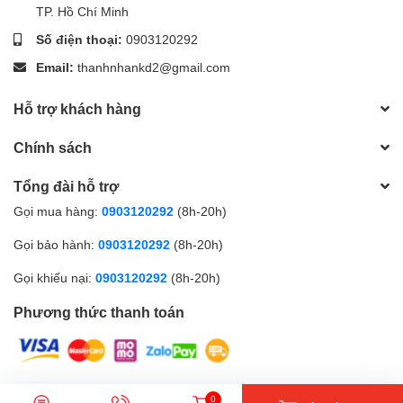
TP. Hồ Chí Minh
Số điện thoại:
0903120292
Email:
thanhnhankd2@gmail.com
Hỗ trợ khách hàng
Chính sách
Tổng đài hỗ trợ
Gọi mua hàng:
0903120292
(8h-20h)
Gọi bảo hành:
0903120292
(8h-20h)
Gọi khiếu nại:
0903120292
(8h-20h)
Phương thức thanh toán
© Bản quyền thuộc về
CÔNG TY TNHH MTV TMXNK TIN HỌC
0