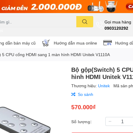
Gọi mua hàng
0903120292
mi
g dẫn bán máy cũ
Hướng dẫn mua online
Hướng dẫ
) 5 CPU cổng HDMI sang 1 màn hình HDMI Unitek V1110A
Bộ gộp(Switch) 5 CP
hình HDMI Unitek V1
Thương hiệu:
Unitek
Mã sản p
So sánh
570.000₫
Số lượng: