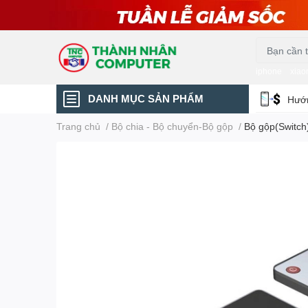
iphone
xiao
DANH MỤC SẢN PHẨM
Hướn
Trang chủ
/
Bộ chia - Bộ chuyển-Bộ gộp
/
Bộ gộp(Switch