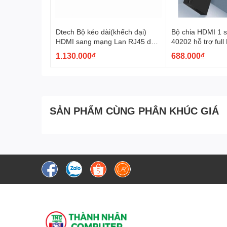
Dtech Bộ kéo dài(khếch đại)
Bộ chia HDMI 1 
HDMI sang mạng Lan RJ45 dài
40202 hỗ trợ full
60M DTECH DT-7053
4K*2K@30H màu 
1.130.000₫
688.000₫
kim loại
SẢN PHẨM CÙNG PHÂN KHÚC GIÁ