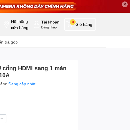
✕
Hệ thống
Tài khoản
0
Giỏ hàng
cửa hàng
Đăng nhập
n trả góp
U cổng HDMI sang 1 màn
110A
hẩm:
Đang cập nhật