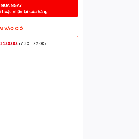
MUA NGAY
i hoặc nhận tại cửa hàng
M VÀO GIỎ
03120292
(7:30 - 22:00)