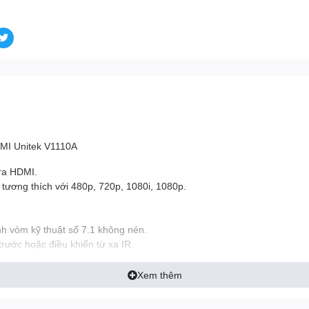
MI Unitek V1110A
 ra HDMI.
 tương thích với 480p, 720p, 1080i, 1080p.
 vòm kỹ thuật số 7.1 không nén.
trước hoặc điều khiển từ xa IR.
.
Xem thêm