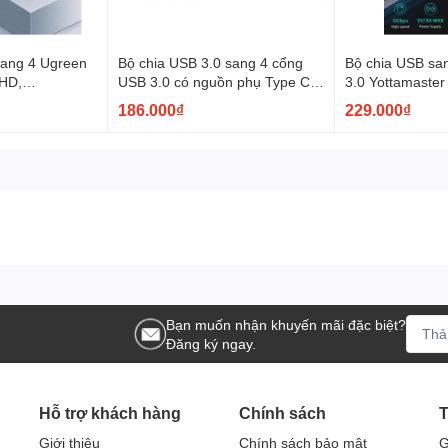
sang 4 Ugreen
Bộ chia USB 3.0 sang 4 cổng
Bộ chia USB sang 7 Cổng USB
 HD,
USB 3.0 có nguồn phụ Type C
3.0 Yottamaste
đen, vỏ kim
Ztek ZY453 dài 0.5m 1m 1.5m
0.5M 1M vỏ hợp
186.000₫
229.000₫
màu xám
chọn
Bạn muốn nhận khuyến mãi đặc biệt?
Đăng ký ngay.
Hỗ trợ khách hàng
Chính sách
T
Giới thiệu
Chính sách bảo mật
G