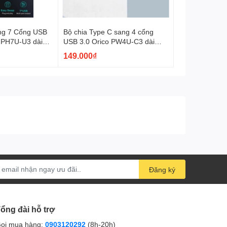
Bộ chia Type C sang 4 cổng
r PH7U-U3 dài
USB 3.0 Orico PW4U-C3 dài
 kim nhôm tùy
15cm 50cm 100cm tùy chọn vỏ
149.000₫
nhựa màu đen
Đăng ký
ổng đài hỗ trợ
ọi mua hàng:
0903120292
(8h-20h)