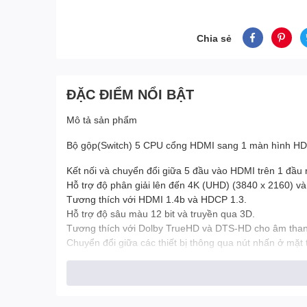
Chia sẻ
ĐẶC ĐIỂM NỔI BẬT
Mô tả sản phẩm
Bộ gộp(Switch) 5 CPU cổng HDMI sang 1 màn hình HD
Kết nối và chuyển đổi giữa 5 đầu vào HDMI trên 1 đầu
Hỗ trợ độ phân giải lên đến 4K (UHD) (3840 x 2160) và
Tương thích với HDMI 1.4b và HDCP 1.3.
Hỗ trợ độ sâu màu 12 bit và truyền qua 3D.
Tương thích với Dolby TrueHD và DTS-HD cho âm thanh
Chuyển đổi giữa các thiết bị thông qua nút nhấn ở mặt 
Đèn LED ở mặt trước cho biết trạng thái cổng và nguồn
Phần cứng & Kích thước:
Kích thước sản phẩm: 110mm x 60mm x 19,06mm