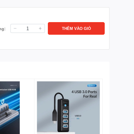
ng:
THÊM VÀO GIỎ