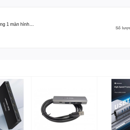
ng 1 màn hình
Số lượ
n 10M.