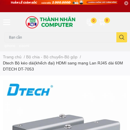
0
0
iphone
xiaomi
Trang chủ
/
Bộ chia - Bộ chuyển-Bộ gộp
/
Dtech Bộ kéo dài(khếch đại) HDMI sang mạng Lan RJ45 dài 60M
DTECH DT-7053