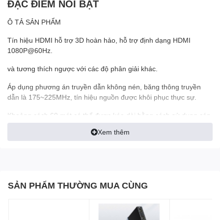
ĐẶC ĐIỂM NỔI BẬT
Ô TẢ SẢN PHẨM
Tín hiệu HDMI hỗ trợ 3D hoàn hảo, hỗ trợ định dạng HDMI
1080P@60Hz.
và tương thích ngược với các độ phân giải khác.
Áp dụng phương án truyền dẫn không nén, băng thông truyền
dẫn là 175~225MHz, tín hiệu nguồn được khôi phục thực sự.
Khoảng cách 60 mét có thể được kéo dài bằng cách sử dụng cáp
mạng Super Five hoặc Super Six.
Xem thêm
Các sản phẩm hỗ trợ truyền hồng ngoại có thể điều khiển từ xa
nguồn tín hiệu hoặc thiết bị khác.
HÃNGDTECH
SẢN PHẨM THƯỜNG MUA CÙNG
CHIỀU DÀI TỐI ĐA60M
CHẤT LIỆUHỢP KIM SẮT