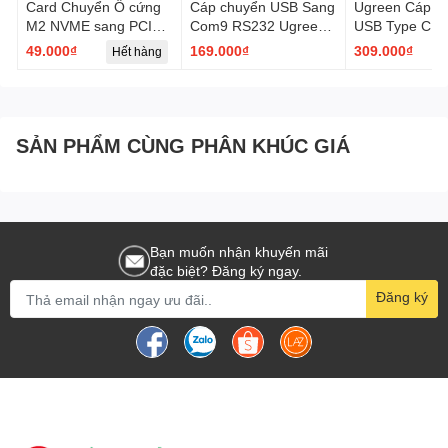
Card Chuyển Ổ cứng
Cáp chuyển USB Sang
Ugreen Cáp c
M2 NVME sang PCIE
Com9 RS232 Ugreen
USB Type C s
X16 X8 X4 Chuyên
20201 CR104 dài
mạng Lan, RJ
49.000₫
169.000₫
309.000₫
Hết hàng
Dụng
1,5m - Hàng Chính
Ugreen 50307 
Hãng
1Gb/1000Mb v
màu đen
SẢN PHẨM CÙNG PHÂN KHÚC GIÁ
Bạn muốn nhận khuyến mãi
đặc biệt? Đăng ký ngay.
Đăng ký