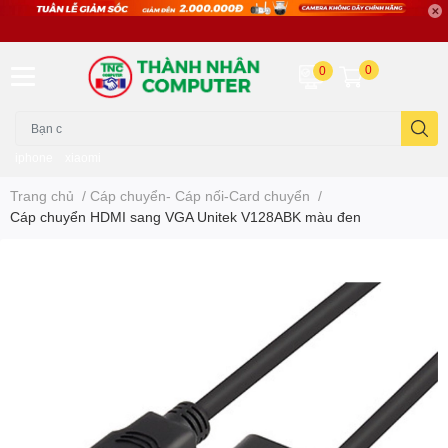
0
0
iphone
xiaomi
Trang chủ
/
Cáp chuyển- Cáp nối-Card chuyển
/
Cáp chuyển HDMI sang VGA Unitek V128ABK màu đen