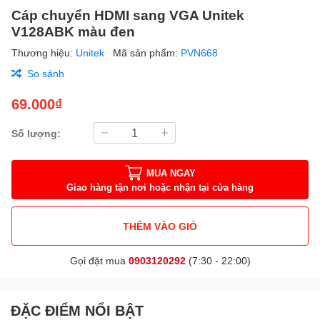
Cáp chuyển HDMI sang VGA Unitek
V128ABK màu đen
Thương hiệu:
Unitek
Mã sản phẩm:
PVN668
So sánh
69.000₫
Số lượng:
MUA NGAY
Giao hàng tận nơi hoặc nhận tại cửa hàng
THÊM VÀO GIỎ
Gọi đặt mua
0903120292
(7:30 - 22:00)
ĐẶC ĐIỂM NỔI BẬT