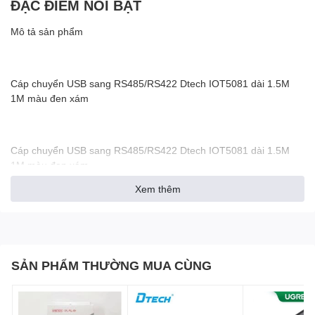
ĐẶC ĐIỂM NỔI BẬT
Mô tả sản phẩm
Cáp chuyển USB sang RS485/RS422 Dtech IOT5081 dài 1.5M
1M màu đen xám
Cáp chuyển USB sang RS485/RS422 Dtech IOT5081 dài 1.5M
1M màu đen xám
Xem thêm
Mã hàng 'Dtech IOT5081
SẢN PHẨM THƯỜNG MUA CÙNG
Chiều dài' 1M 1.5M tùy chọn