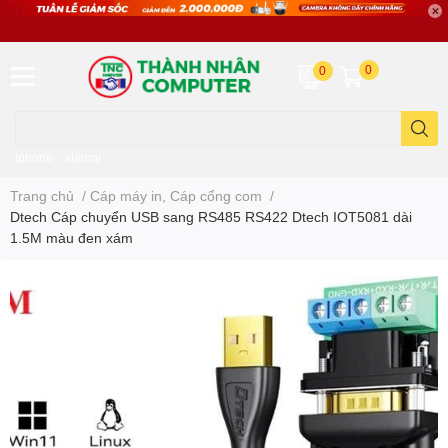
0
0
iphone
xiaomi
Trang chủ
/
Cáp máy in, Cáp cổng com
/
Dtech Cáp chuyển USB sang RS485 RS422 Dtech IOT5081 dài
1.5M màu đen xám