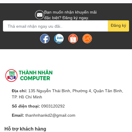
Bạn muốn nhận khuyến mãi
5. Mạch tích hợp bảo vệ ESD
đặc biệt? Đăng ký ngay.
Đăng ký
±20KV, IEC1000-4-2 xả khe hở không khí
±15KV, IEC1000-4-2 xả tiếp xúc
6. Bảo vệ quá áp RS485 350W
Địa chỉ:
135 Nguyễn Thái Bình, Phường 4, Quận Tân Bình,
TP. Hồ Chí Minh
7. Hỗ trợ hệ điều hành Windows/Mac/Linux
Số điện thoại:
0903120292
Email:
thanhnhankd2@gmail.com
Hỗ trợ khách hàng