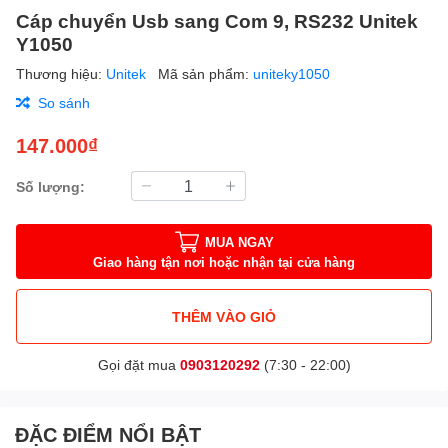
Cáp chuyển Usb sang Com 9, RS232 Unitek
Y1050
Thương hiệu:
Unitek
Mã sản phẩm:
uniteky1050
So sánh
147.000₫
Số lượng:
MUA NGAY
Giao hàng tận nơi hoặc nhận tại cửa hàng
THÊM VÀO GIỎ
Gọi đặt mua
0903120292
(7:30 - 22:00)
ĐẶC ĐIỂM NỔI BẬT