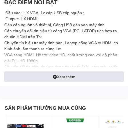
ĐẶC ĐIỂM NỔI BẬT
.Đầu vào: 1 X VGA, 1x cáp USB cấp nguồn ;
Output: 1 X HDMI;
Gắn cáp nguồn vò thiết bị, Cổng USB gắn vào máy tính
Cáp chuyển đổi tín hiệu từ cổng VGA (PC, LATOP) tích hợp ra
chuẩn HDMI trên Tivi
Chuyển tín hiệu từ máy tính bàn, Laptop cổng VGA to HDMI có
hình ảnh, âm thanh ra cùng lúc.
VGA sang HDMI Hỗ trợ video HD, chất lượng cao với độ phân
giải Full HD 1080p
Chuyển đổi tín hiệu đa ứng dụng từ các thiết bị như máy chiếu,
giám sát trung tâm dữ liệu, hội thảo lớn và trung tâm triển lãm,
Xem thêm
trường học và các công ty
Bao bì có thể thay đổi theo từng đợt nhập hàng
SẢN PHẨM THƯỜNG MUA CÙNG