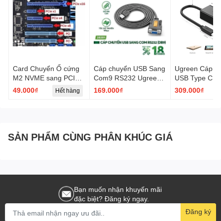
Card Chuyển Ổ cứng
Cáp chuyển USB Sang
Ugreen Cáp c
M2 NVME sang PCIE
Com9 RS232 Ugreen
USB Type C s
X16 X8 X4 Chuyên
20201 CR104 dài
mạng Lan, RJ
49.000₫
169.000₫
309.000₫
Hết hàng
Dụng
1,5m - Hàng Chính
Ugreen 50307 
Hãng
1Gb/1000Mb v
màu đen
SẢN PHẨM CÙNG PHÂN KHÚC GIÁ
Bạn muốn nhận khuyến mãi
đặc biệt? Đăng ký ngay.
Đăng ký