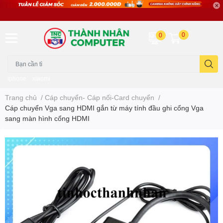
0
0
iphone
xiaomi
Trang chủ
/
Cáp chuyển- Cáp nối-Card chuyển
/
Cáp chuyển Vga sang HDMI gắn từ máy tính đầu ghi cổng Vga
sang màn hình cổng HDMI