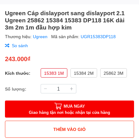
Ugreen Cáp dislayport sang dislayport 2.1
Ugreen 25862 15384 15383 DP118 16K dài
3m 2m 1m đầu hợp kim
Thương hiệu:
Ugreen
Mã sản phẩm:
UGR15383DP118
So sánh
243.000₫
Kích thước:
15383 1M
15384 2M
25862 3M
Số lượng:
MUA NGAY
Giao hàng tận nơi hoặc nhận tại cửa hàng
THÊM VÀO GIỎ