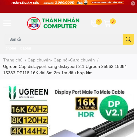
0
0
iphone
xiaomi
Trang chủ
/
Cáp chuyển- Cáp nối-Card chuyển
/
Ugreen Cáp dislayport sang dislayport 2.1 Ugreen 25862 15384
15383 DP118 16K dài 3m 2m 1m đầu hợp kim