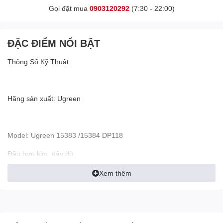
Gọi đặt mua
0903120292
(7:30 - 22:00)
ĐẶC ĐIỂM NỔI BẬT
Thông Số Kỹ Thuật
Hãng sản xuất: Ugreen
Model: Ugreen 15383 /15384 DP118
Đầu hợp kim, dây dù
Xem thêm
Tính năng: Ugreen Cáp dislayport sang dislayport 2.1 Ugreen
25862 15384 15383 16K dài 3m 2m 1m đầu hợp kim dây dù