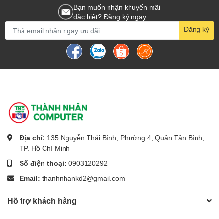
Bạn muốn nhận khuyến mãi
đặc biệt? Đăng ký ngay.
Đăng ký
Màu: Đen
Thiết kế: đầu bọc hợp kim, dây bện dù
Xuất xứ: Trung Quốc
Địa chỉ:
135 Nguyễn Thái Bình, Phường 4, Quận Tân Bình,
TP. Hồ Chí Minh
Số điện thoại:
0903120292
Email:
thanhnhankd2@gmail.com
Hỗ trợ khách hàng