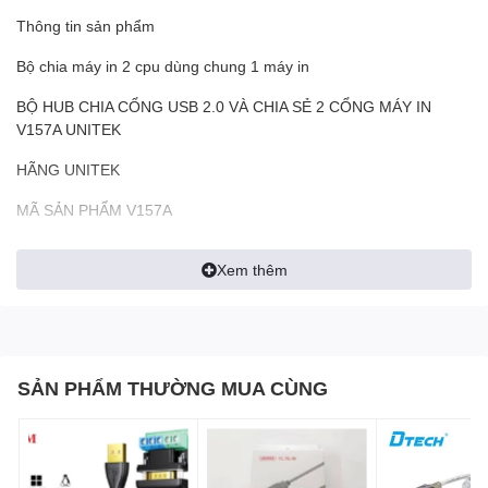
Thông tin sản phẩm
Bộ chia máy in 2 cpu dùng chung 1 máy in
BỘ HUB CHIA CỔNG USB 2.0 VÀ CHIA SẺ 2 CỔNG MÁY IN
V157A UNITEK
HÃNG UNITEK
MÃ SẢN PHẨM V157A
USB 2.0
Xem thêm
TỐC ĐỘ TRUYỀN TỐI ĐA CỦA GIAO DIỆN USB 480mbps
CHIỀU DÀI CÁP ĐẦU VÀO TÍN HIỆU USB 1.5M
CHẾ ĐỘ CHUYỂN ĐỔI MÁY TÍNH ĐỂ BÀN
SẢN PHẨM THƯỜNG MUA CÙNG