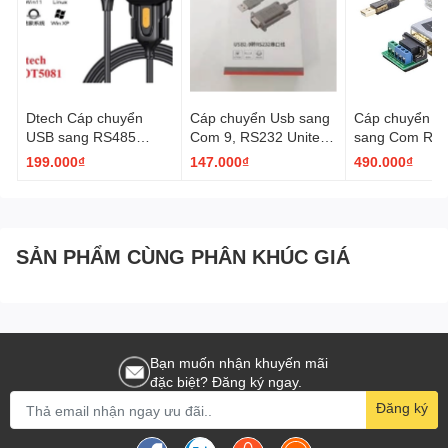
Dtech Cáp chuyển
Cáp chuyển Usb sang
Cáp chuyển U
USB sang RS485
Com 9, RS232 Unitek
sang Com RS
RS422 Dtech IOT5081
Y1050
RS422 Dtech 5
199.000₫
147.000₫
490.000₫
dài 1.5M màu đen xám
1.2M
SẢN PHẨM CÙNG PHÂN KHÚC GIÁ
Bạn muốn nhận khuyến mãi
đặc biệt? Đăng ký ngay.
Đăng ký