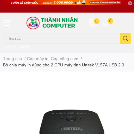
0
0
iphone
xiaomi
Trang chủ
/
Cáp máy in, Cáp cổng com
/
Bộ chia máy in dùng cho 2 CPU máy tính Unitek V157A USB 2.0